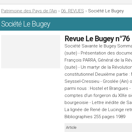
Patrimoine des Pays de l'Ain
›
06. REVUES
›
Société Le Bugey
Société Le Bugey
Revue Le Bugey n°76
Société Savante le Bugey Sommair
(suite) - Présentation des docume
François PARRA, Général de la Révo
(suite) - Un martyr de la Révoluti
constitutionnel Deuxième partie 
Seyssel-Cressieu - Groslée (Ain)
parmi nous : Hostel et Brangues -
comptes d'un forgeron du XIXe si
bourgeoisie - Lettre inédite de S
La lignée de René de Lucinge retro
Bibliographies 255 pages 1989
Article