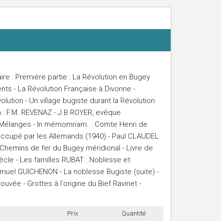
e : Première partie : La Révolution en Bugey
nts - La Révolution Française à Divonne -
lution - Un village bugiste durant la Révolution
on : F.M. REVENAZ - J.B ROYER, evêque
: Mélanges - In mémomriam... Comte Henri de
 occupé par les Allemands (1940) - Paul CLAUDEL
 Chemins de fer du Bugey méridional - Livre de
ècle - Les familles RUBAT : Noblesse et
amuel GUICHENON - La noblesse Bugiste (suite) -
uvée - Grottes à l'origine du Bief Ravinet -
Prix
Quantité