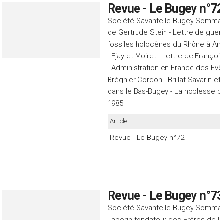
Revue - Le Bugey n°7
Société Savante le Bugey Sommaire
de Gertrude Stein - Lettre de guer
fossiles holocènes du Rhône à Ang
- Ejay et Moiret - Lettre de Franç
- Administration en France des E
Brégnier-Cordon - Brillat-Savarin et
dans le Bas-Bugey - La noblesse 
1985
Article
Revue - Le Bugey n°72
Revue - Le Bugey n°7
Société Savante le Bugey Sommaire
Taborin fondateur des Frères de la