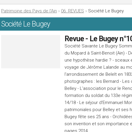
Patrimoine des Pays de l'Ain
›
06. REVUES
›
Société Le Bugey
Société Le Bugey
Revue - Le Bugey n°1
Société Savante Le Bugey Sommair
du Mopard à Saint-Benoit (Ain) - D
une hypothèse hardie ? - sceaux e
voyage de Jérôme Lalande au mont 
l'arrondissement de Belelt en 183
photographes : les Bernard - Les 
Belley - L'association pour le Ren
formation du soldat du 133e régim
14/18 - Le séjour d'Emmanuel Moni
patrimoniales pour Belley et ses
Bugey fête ses 25 ans - Orchidées
son invention et son importance e
pages 2014