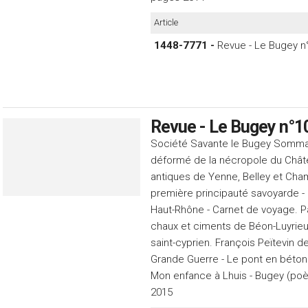
Article
1448-7771 -
Revue - Le Bugey n
Revue - Le Bugey n°1
Société Savante le Bugey Sommair
déformé de la nécropole du Châtel
antiques de Yenne, Belley et Cha
première principauté savoyarde - 
Haut-Rhône - Carnet de voyage. Pa
chaux et ciments de Béon-Luyrieu (
saint-cyprien. François Peïtevin d
Grande Guerre - Le pont en béton 
Mon enfance à Lhuis - Bugey (poè
2015