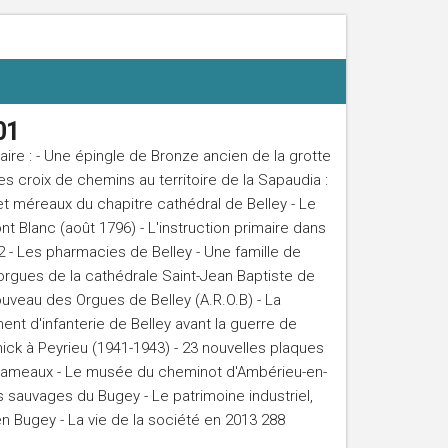
01
e : - Une épingle de Bronze ancien de la grotte
es croix de chemins au territoire de la Sapaudia :
t méreaux du chapitre cathédral de Belley - Le
Blanc (août 1796) - L'instruction primaire dans
2 - Les pharmacies de Belley - Une famille de
orgues de la cathédrale Saint-Jean Baptiste de
ouveau des Orgues de Belley (A.R.O.B) - La
ent d'infanterie de Belley avant la guerre de
ck à Peyrieu (1941-1943) - 23 nouvelles plaques
 hameaux - Le musée du cheminot d'Ambérieu-en-
 sauvages du Bugey - Le patrimoine industriel,
n Bugey - La vie de la société en 2013 288