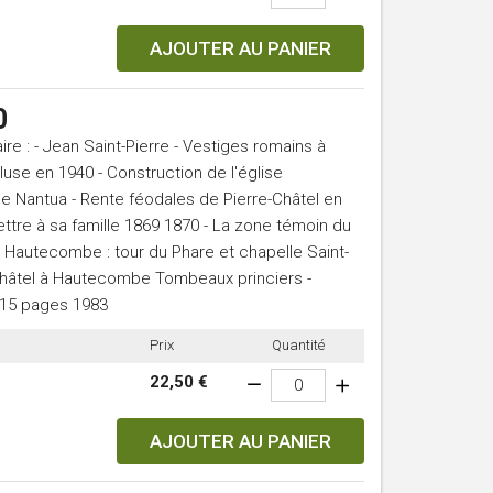
AJOUTER AU PANIER
0
 : - Jean Saint-Pierre - Vestiges romains à
cluse en 1940 - Construction de l'église
c de Nantua - Rente féodales de Pierre-Châtel en
ettre à sa famille 1869 1870 - La zone témoin du
 Hautecombe : tour du Phare et chapelle Saint-
-Châtel à Hautecombe Tombeaux princiers -
215 pages 1983
Prix
Quantité
22,50 €
AJOUTER AU PANIER