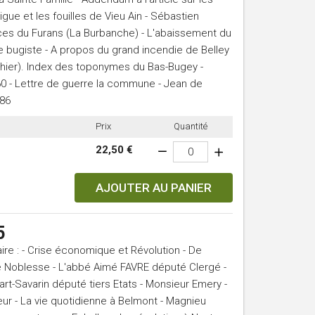
gue et les fouilles de Vieu Ain - Sébastien
rces du Furans (La Burbanche) - L'abaissement du
e bugiste - A propos du grand incendie de Belley
hier). Index des toponymes du Bas-Bugey -
60 - Lettre de guerre la commune - Jean de
986
Prix
Quantité
22,50 €
AJOUTER AU PANIER
5
e : - Crise économique et Révolution - De
 Noblesse - L'abbé Aimé FAVRE député Clergé -
llart-Savarin député tiers Etats - Monsieur Emery -
reur - La vie quotidienne à Belmont - Magnieu