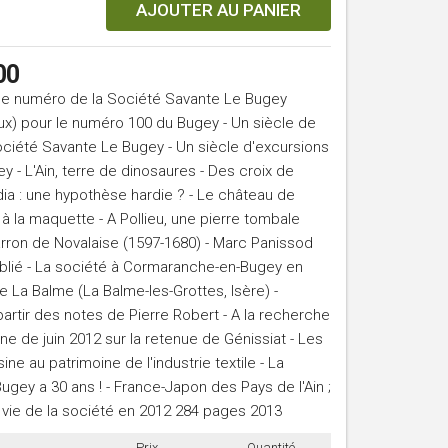
AJOUTER AU PANIER
00
e numéro de la Société Savante Le Bugey
x) pour le numéro 100 du Bugey - Un siècle de
ciété Savante Le Bugey - Un siècle d'excursions
 - L'Ain, terre de dinosaures - Des croix de
dia : une hypothèse hardie ? - Le château de
à la maquette - A Pollieu, une pierre tombale
arron de Novalaise (1597-1680) - Marc Panissod
ublié - La société à Cormaranche-en-Bugey en
e La Balme (La Balme-les-Grottes, Isère) -
artir des notes de Pierre Robert - A la recherche
e de juin 2012 sur la retenue de Génissiat - Les
ine au patrimoine de l'industrie textile - La
ey a 30 ans ! - France-Japon des Pays de l'Ain ;
 vie de la société en 2012 284 pages 2013
Prix
Quantité