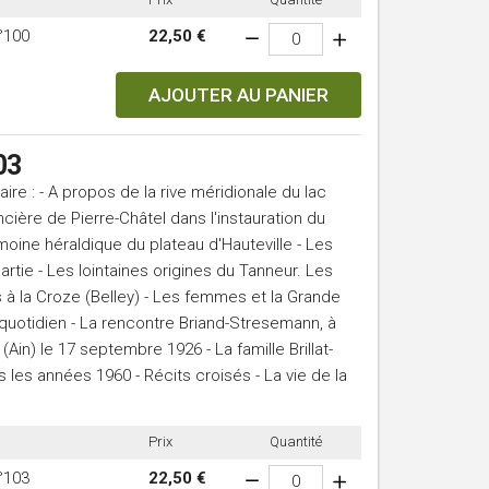
°100
22,50 €
AJOUTER AU PANIER
03
e : - A propos de la rive méridionale du lac
ncière de Pierre-Châtel dans l'instauration du
moine héraldique du plateau d'Hauteville - Les
rtie - Les lointaines origines du Tanneur. Les
rs à la Croze (Belley) - Les femmes et la Grande
 quotidien - La rencontre Briand-Stresemann, à
 (Ain) le 17 septembre 1926 - La famille Brillat-
s les années 1960 - Récits croisés - La vie de la
Prix
Quantité
°103
22,50 €