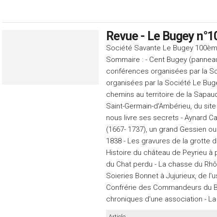
Revue - Le Bugey n°1
Société Savante Le Bugey 100èm
Sommaire : - Cent Bugey (panneau
conférences organisées par la So
organisées par la Société Le Bugey
chemins au territoire de la Sapau
Saint-Germain-d'Ambérieu, du site 
nous livre ses secrets - Aynard C
(1667- 1737), un grand Gessien o
1838 - Les gravures de la grotte d
Histoire du château de Peyrieu à p
du Chat perdu - La chasse du Rhôn
Soieries Bonnet à Jujurieux, de l'us
Confrérie des Commandeurs du Bug
chroniques d'une association - La
Article