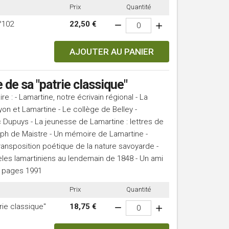
Prix
Quantité
°102
22,50 €
AJOUTER AU PANIER
e sa "patrie classique"
: - Lamartine, notre écrivain régional - La
yon et Lamartine - Le collège de Belley -
Dupuys - La jeunesse de Lamartine : lettres de
seph de Maistre - Un mémoire de Lamartine -
 transposition poétique de la nature savoyarde -
idèles lamartiniens au lendemain de 1848 - Un ami
0 pages 1991
Prix
Quantité
ie classique"
18,75 €