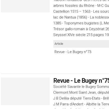
arbres fossiles du Rhône - M-C Gui
Castellion 1515 – 1563 - Les sou
lac de Nantua (1856) - La nobless
1385 - Toponymes bugistes (L.Me
Trésor gallo-romain à Ceyzériat 2
Seyssel XIVe siècle 215 pages 1
Article
Revue - Le Bugey n°73
Revue - Le Bugey n°7
Société Savante le Bugey Sommair
Clermont Mont Saint Jean, député
J.B Delilia député Tiers-Etats - Bri
J.M Parra d'Andert - Albitte la Ter