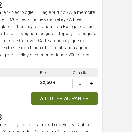
2
 : - Nécrologie : L.Lagier-Bruno - A la mémoire
re 1870 - Les armoiries de Belley - Arbres
lefort - Les Luyrieu, prieurs du Bourget-du-Lac .
ois 1er à un Seigneur bugiste - Toponymie bugiste
vêques de Genève - Carte archéologique de
 le duel - Exploitation et spécialisation agricoles
bugiste - Belley dans mon enfance 200 pages
Prix
Quantité
22,50 €
AJOUTER AU PANIER
3
 : - Origines de l'aéroclub de Belley - Gabriel
 Sainte Famille - Addendum à l'article sur les