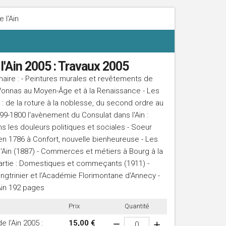
 l'Ain
l'Ain 2005 : Travaux 2005
aire : - Peintures murales et revêtements de
 Vonnas au Moyen-Âge et à la Renaissance - Les
 de la roture à la noblesse, du second ordre au
799-1800 l'avènement du Consulat dans l'Ain :
 les douleurs politiques et sociales - Soeur
n 1786 à Confort, nouvelle bienheureuse - Les
 l'Ain (1887) - Commerces et métiers à Bourg à la
partie : Domestiques et commeçants (1911) -
ngtrinier et l'Académie Florimontane d'Annecy -
'Ain 192 pages
Prix
Quantité
 l'Ain 2005 :
15,00 €