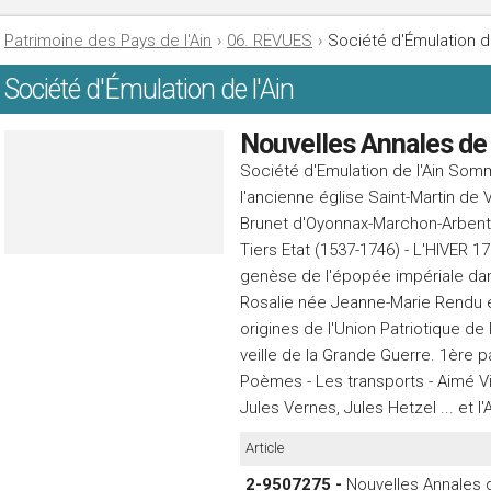
Patrimoine des Pays de l'Ain
›
06. REVUES
›
Société d'Émulation de
Société d'Émulation de l'Ain
Nouvelles Annales de 
Société d'Emulation de l'Ain Somm
l'ancienne église Saint-Martin de
Brunet d'Oyonnax-Marchon-Arbent :
Tiers Etat (1537-1746) - L'HIVER 1
genèse de l'épopée impériale dans
Rosalie née Jeanne-Marie Rendu e
origines de l'Union Patriotique de
veille de la Grande Guerre. 1ère 
Poèmes - Les transports - Aimé Vi
Jules Vernes, Jules Hetzel ... et l
Article
2-9507275 -
Nouvelles Annales de