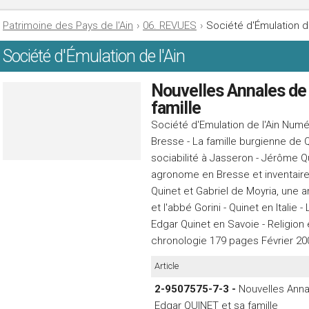
Patrimoine des Pays de l'Ain
›
06. REVUES
›
Société d'Émulation de
Société d'Émulation de l'Ain
Nouvelles Annales de 
famille
Société d'Emulation de l'Ain Numé
Bresse - La famille burgienne de Q
sociabilité à Jasseron - Jérôme 
agronome en Bresse et inventaire
Quinet et Gabriel de Moyria, une a
et l'abbé Gorini - Quinet en Italie
Edgar Quinet en Savoie - Religion 
chronologie 179 pages Février 20
Article
2-9507575-7-3 -
Nouvelles Annal
Edgar QUINET et sa famille