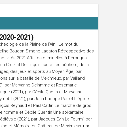
(2020-2021)
chéologie de la Plaine de l'Ain Le mot du
deline Boudon Simone Lacaton Rétrospective des
activités 2021 Affaires criminelles à Pérouges
 Cruiziat De l'inquisition et les bûchers, de la
uges, des jeux et sports au Moyen Âge, par
ons sur la bataille de Meximieux, par Vailland
20), par Maryanne Delhmme et Rosemarie
nque (2021), par Cècile Quetin et Maryanne
obil (2021), par Jean-Philippe Perret L'église
ançois Reynaud et Paul Cattin Le marché de gros
Delhomme et Cècile Quentin Une soixantaine
édiévale (2021), par Jacques Evin La Fourmi, par
moine et Mémoire du Château de Meximieux, par