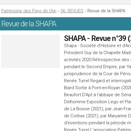
Patrimoine des Pays de l'Ain
›
06. REVUES
›
Revue de la SHAPA
Revue de la SHAPA
SHAPA - Revue n°39 
Shapa - Société d'Histoire et d'Ar
Président Guy de la Chapelle Ma
activités 2020 Rétrospective des 
pendant le Second Empire, par Yann
jurisprudence de la Cour de Péro
Renée Turrel Regard et interrogati
Biard Sortie à Pont-en-Royan (20
Beaufort D'Apt à l'abbaye de Séna
Delhomme Exposition Lego et Playm
de La Boisse (2021), par Jean-Fr
de Corbas (2021), par Maryanne 
d'inventions pendant la période m
Renée Turrel L'association Patri