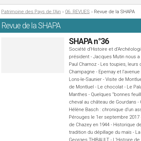
Patrimoine des Pays de l'Ain
›
06. REVUES
›
Revue de la SHAPA
Revue de la SHAPA
SHAPA n°36
Société d'Histoire et d'Archéologi
président - Jacques Mutin nous a 
Paul Charnoz - Les toupies, leurs o
Champagne - Epernay et l'avenu
Lons-le-Saunier - Visite de Montlu
de Montluel - Le chocolat - Le Pal
Manthes - Quelques "bonnes feuill
cheval au château de Gourdans -
Hélène Basch : chronique d'un a
Pérouges le 1er septembre 2017 -
de Chazey en 1944 - Historique d
tradition du dépillage du maïs - L
Georges THIBAULT - L'Histoire de