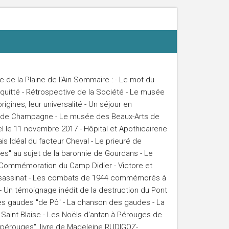
e de la Plaine de l'Ain Sommaire : - Le mot du
quitté - Rétrospective de la Société - Le musée
rigines, leur universalité - Un séjour en
e de Champagne - Le musée des Beaux-Arts de
el le 11 novembre 2017 - Hôpital et Apothicairerie
ais Idéal du facteur Cheval - Le prieuré de
es" au sujet de la baronnie de Gourdans - Le
 Commémoration du Camp Didier - Victore et
ssassinat - Les combats de 1944 commémorés à
 Un témoignage inédit de la destruction du Pont
es gaudes "de Pô" - La chanson des gaudes - La
a Saint Blaise - Les Noëls d'antan à Pérouges de
 pérouges", livre de Madeleine RUDIGOZ-