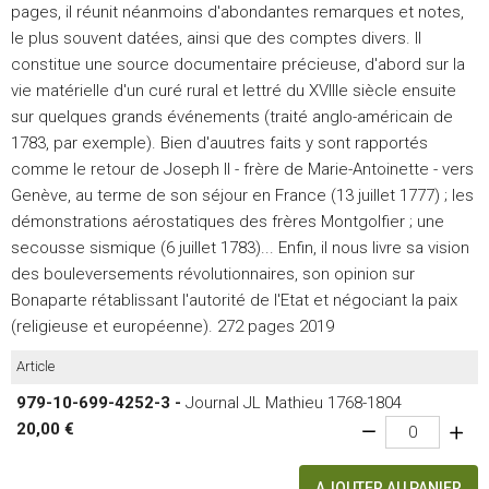
pages, il réunit néanmoins d'abondantes remarques et notes,
le plus souvent datées, ainsi que des comptes divers. Il
constitue une source documentaire précieuse, d'abord sur la
vie matérielle d'un curé rural et lettré du XVIIIe siècle ensuite
sur quelques grands événements (traité anglo-américain de
1783, par exemple). Bien d'auutres faits y sont rapportés
comme le retour de Joseph II - frère de Marie-Antoinette - vers
Genève, au terme de son séjour en France (13 juillet 1777) ; les
démonstrations aérostatiques des frères Montgolfier ; une
secousse sismique (6 juillet 1783)... Enfin, il nous livre sa vision
des bouleversements révolutionnaires, son opinion sur
Bonaparte rétablissant l'autorité de l'Etat et négociant la paix
(religieuse et européenne). 272 pages 2019
Article
979-10-699-4252-3 -
Journal JL Mathieu 1768-1804
20,00 €
AJOUTER AU PANIER