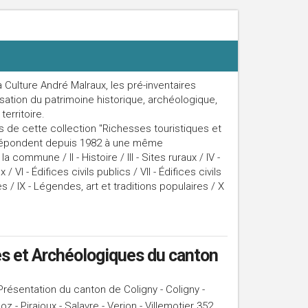
la Culture André Malraux, les pré-inventaires
sation du patrimoine historique, archéologique,
territoire.
 de cette collection "Richesses touristiques et
 répondent depuis 1982 à une même
 commune / II - Histoire / III - Sites ruraux / IV -
 / VI - Édifices civils publics / VII - Édifices civils
s / IX - Légendes, art et traditions populaires / X
es et Archéologiques du canton
Présentation du canton de Coligny - Coligny -
 - Pirajoux - Salavre - Verjon - Villemotier 352