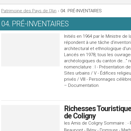
Patrimoine des Pays de l'Ain
›
04. PRÉ-INVENTAIRES
04. PRÉ-INVENTAIRES
Initiés en 1964 par le Ministre de 
répondent à une tâche d'inventori
architectural et ethnologique d'un 
Lancés en 1978, tous les ouvrages
archéologiques du canton de..."
nomenclature : I - Présentation de la
Sites urbains / V - Édifices religieux
privés / VIII - Personnages célèbre
– Documentation.
Richesses Touristiqu
de Coligny
les Amis de Coligny Sommaire : - 
Beaupont - Bény - Domsure - Marboz