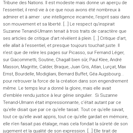
Tribune des Nations. Il est modeste mais donne un aperçu de
l'essentiel, il rend vie à ce que nous avons été nombreux à
admirer et à aimer : une intelligence incarnée, l'esprit saisi dans
son mouvement et sa liberté. [...] Le respect qu'inspirait
Suzanne Tenand-Ulmann tenait à trois traits de caractère que
ses articles de critique d'art révèlent à plein. [...] Critique d'art,
elle allait à l'essentiel, et presque toujours touchait juste. Il
n'est que de relire les pages sur Picasso, sur Fernand Léger,
sur Giacommetti, Soutine, Chagall bien sûr, Paul Klee, André
Masson, Magritte, Calder, Braque, Juan Gris, Atlan, Lurçat, Max
Ernst, Bourdelle, Modigliani, Bernard Buffet, Géa Augsbourg...
pour retrouver la force de la création dans son engendrement
même. Le temps leur a donné la gloire, mais elle avait
d'emblée rendu justice à leur génie singulier. Si Suzanne
Tenand-Ulmann était impressionnante, c'était autant par ce
qu'elle disait que par ce qu'elle taisait. Tout ce qu'elle savait,
tout ce qu'elle avait appris, tout ce qu'elle gardait en mémoire,
elle n'en faisait pas étalage, mais cela fondait la sûreté de son
jugement et la qualité de son expression. [...] Elle tirait de