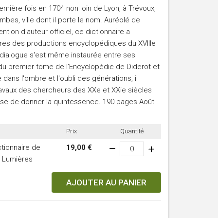
emière fois en 1704 non loin de Lyon, à Trévoux,
bes, ville dont il porte le nom. Auréolé de
ion d'auteur officiel, ce dictionnaire a
res des productions encyclopédiques du XVIIIe
e dialogue s'est même instaurée entre ses
 du premier tome de l'Encyclopédie de Diderot et
dans l'ombre et l'oubli des générations, il
 travaux des chercheurs des XXe et XXie siècles
ose de donner la quintessence. 190 pages Août
Prix
Quantité
ctionnaire de
19,00 €
s Lumières
AJOUTER AU PANIER