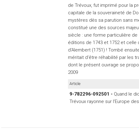
de Trévoux, fut imprimé pour la pr
capitale de la souveraineté de Dom
mystères dès sa parution sans ment
constitué une des sources majeu
siècle : une forme particulière d
éditions de 1743 et 1752 et celle
d'Alembert (1751) ! Tombé ensuite 
méritait d'être réhabilité par les
dont le présent ouvrage se prop
2009
Article
9-782296-092501 -
Quand le di
Trévoux rayonne sur l'Europe de