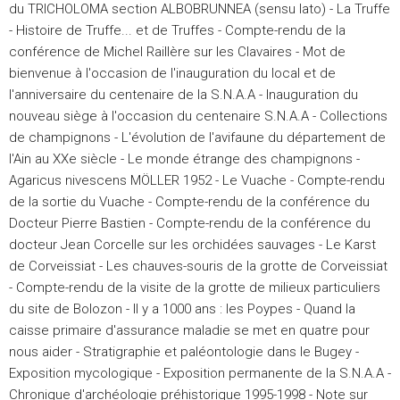
du TRICHOLOMA section ALBOBRUNNEA (sensu lato) - La Truffe
- Histoire de Truffe... et de Truffes - Compte-rendu de la
conférence de Michel Raillère sur les Clavaires - Mot de
bienvenue à l'occasion de l'inauguration du local et de
l'anniversaire du centenaire de la S.N.A.A - Inauguration du
nouveau siège à l'occasion du centenaire S.N.A.A - Collections
de champignons - L'évolution de l'avifaune du département de
l'Ain au XXe siècle - Le monde étrange des champignons -
Agaricus nivescens MÖLLER 1952 - Le Vuache - Compte-rendu
de la sortie du Vuache - Compte-rendu de la conférence du
Docteur Pierre Bastien - Compte-rendu de la conférence du
docteur Jean Corcelle sur les orchidées sauvages - Le Karst
de Corveissiat - Les chauves-souris de la grotte de Corveissiat
- Compte-rendu de la visite de la grotte de milieux particuliers
du site de Bolozon - Il y a 1000 ans : les Poypes - Quand la
caisse primaire d'assurance maladie se met en quatre pour
nous aider - Stratigraphie et paléontologie dans le Bugey -
Exposition mycologique - Exposition permanente de la S.N.A.A -
Chronique d'archéologie préhistorique 1995-1998 - Note sur