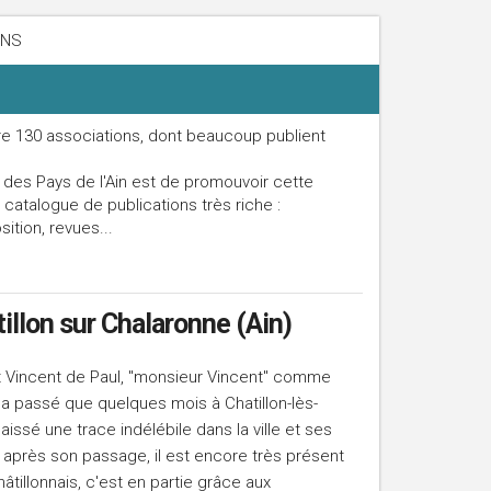
ONS
re 130 associations, dont beaucoup publient
 des Pays de l'Ain est de promouvoir cette
n catalogue de publications très riche :
tion, revues...
illon sur Chalaronne (Ain)
nt Vincent de Paul, "monsieur Vincent" comme
'a passé que quelques mois à Chatillon-lès-
ssé une trace indélébile dans la ville et ses
ns après son passage, il est encore très présent
tillonnais, c'est en partie grâce aux